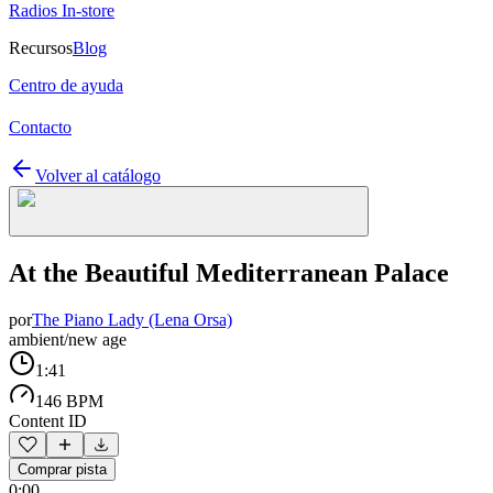
Radios In-store
Recursos
Blog
Centro de ayuda
Contacto
Volver al catálogo
At the Beautiful Mediterranean Palace
por
The Piano Lady (Lena Orsa)
ambient/new age
1:41
146 BPM
Content ID
Comprar pista
0:00