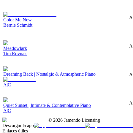
A
Color Me New
Bernie Schmidt
A
Meadowlark
Tim Rovnak
Dreaming Back | Nostalgic & Atmospheric Piano
A
A|C
A
Quiet Sunset | Intimate & Contemplative Piano
A|C
©
2026
Jamendo Licensing
Descargar la app
Enlaces útiles