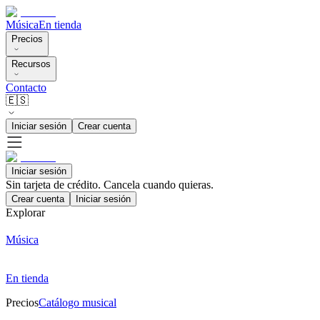
Música
En tienda
Precios
Recursos
Contacto
🇪🇸
Iniciar sesión
Crear cuenta
Iniciar sesión
Sin tarjeta de crédito. Cancela cuando quieras.
Crear cuenta
Iniciar sesión
Explorar
Música
En tienda
Precios
Catálogo musical