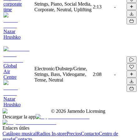
corporate
Strings, Piano, Social Media,
2:13
-
time
Corporate, Neutral, Uplifting
Nazar
Hrushko
Global
Electronic/Dubstep/Grime,
Air
Strings, Bass, Videogame,
2:08
-
Centre
Tense, Neutral
Nazar
Hrushko
©
2026
Jamendo Licensing
Descargar la app
Enlaces útiles
Catálogo musical
Radios In-store
Precios
Contacto
Centro de
ayuda
Contacto