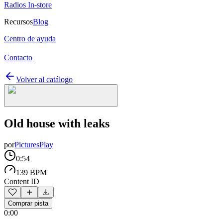
Radios In-store
Recursos
Blog
Centro de ayuda
Contacto
Volver al catálogo
Old house with leaks
por
PicturesPlay
0:54
139 BPM
Content ID
Comprar pista
0:00