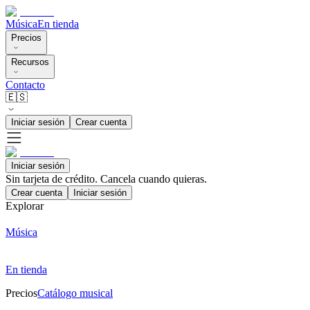
Música
En tienda
Precios
Recursos
Contacto
🇪🇸
Iniciar sesión
Crear cuenta
Iniciar sesión
Sin tarjeta de crédito. Cancela cuando quieras.
Crear cuenta
Iniciar sesión
Explorar
Música
En tienda
Precios
Catálogo musical