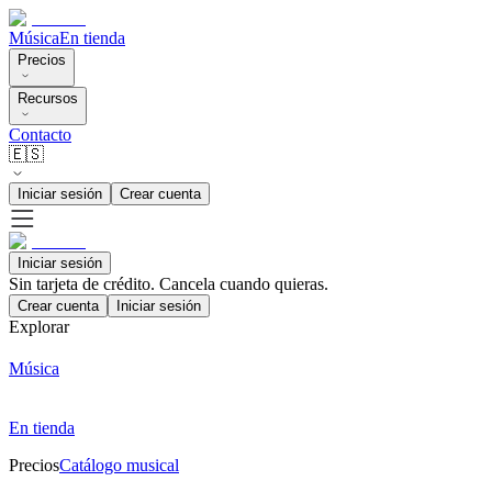
Música
En tienda
Precios
Recursos
Contacto
🇪🇸
Iniciar sesión
Crear cuenta
Iniciar sesión
Sin tarjeta de crédito. Cancela cuando quieras.
Crear cuenta
Iniciar sesión
Explorar
Música
En tienda
Precios
Catálogo musical