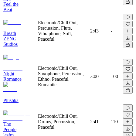
Feel the
Beat
Electronic/Chill Out,
Percussion, Flute,
2:43
-
Breath
Vibraphone, Soft,
ZENG
Peaceful
Studios
Electronic/Chill Out,
Night
Saxophone, Percussion,
3:00
100
Romance
Ethno, Peaceful,
Romantic
Plushka
Electronic/Chill Out,
Drums, Percussion,
2:41
110
The
Peaceful
People
lesfm