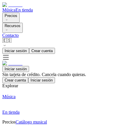
Música
En tienda
Precios
Recursos
Contacto
🇪🇸
Iniciar sesión
Crear cuenta
Iniciar sesión
Sin tarjeta de crédito. Cancela cuando quieras.
Crear cuenta
Iniciar sesión
Explorar
Música
En tienda
Precios
Catálogo musical