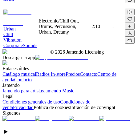
Electronic/Chill Out,
Drums, Percussion,
2:10
-
Urban
Urban, Dreamy
Chill
Vibration
CorporateSounds
©
2026
Jamendo Licensing
Descargar la app
Enlaces útiles
Catálogo musical
Radios In-store
Precios
Contacto
Centro de
ayuda
Contacto
Jamendo
Jamendo para artistas
Jamendo Music
Legal
Condiciones generales de uso
Condiciones de
venta
Privacidad
Política de cookies
Infracción de copyright
Síguenos