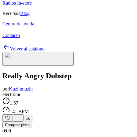
Radios In-store
Recursos
Blog
Centro de ayuda
Contacto
Volver al catálogo
Really Angry Dubstep
por
Kuzinmuzin
electronic
1:57
141 BPM
Comprar pista
0:00