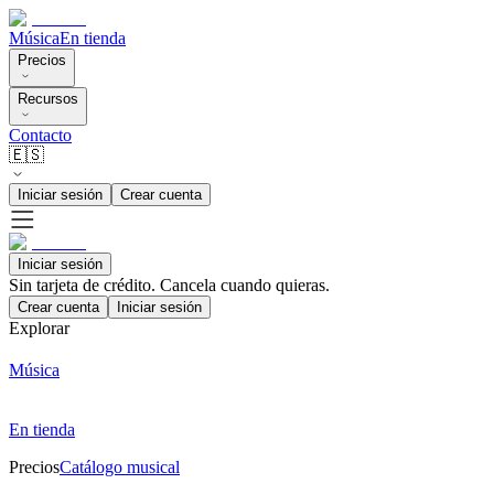
Música
En tienda
Precios
Recursos
Contacto
🇪🇸
Iniciar sesión
Crear cuenta
Iniciar sesión
Sin tarjeta de crédito. Cancela cuando quieras.
Crear cuenta
Iniciar sesión
Explorar
Música
En tienda
Precios
Catálogo musical