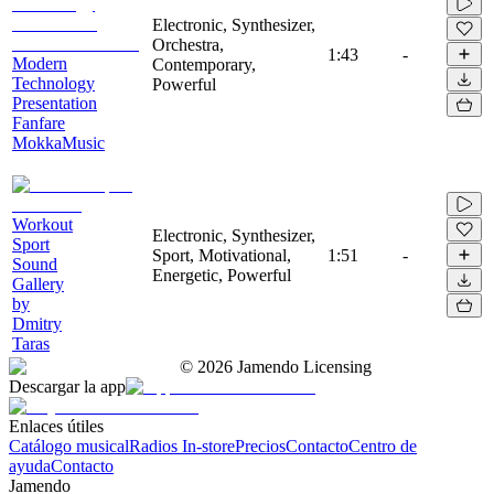
Electronic, Synthesizer,
Orchestra,
1:43
-
Modern
Contemporary,
Technology
Powerful
Presentation
Fanfare
MokkaMusic
Workout
Electronic, Synthesizer,
Sport
Sport, Motivational,
1:51
-
Sound
Energetic, Powerful
Gallery
by
Dmitry
Taras
©
2026
Jamendo Licensing
Descargar la app
Enlaces útiles
Catálogo musical
Radios In-store
Precios
Contacto
Centro de
ayuda
Contacto
Jamendo