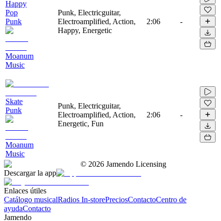
Happy
Pop
Punk, Electricguitar,
Punk
Electroamplified, Action,
2:06
-
Happy, Energetic
Moanum
Music
Skate
Punk, Electricguitar,
Punk
Electroamplified, Action,
2:06
-
Energetic, Fun
Moanum
Music
©
2026
Jamendo Licensing
Descargar la app
Enlaces útiles
Catálogo musical
Radios In-store
Precios
Contacto
Centro de
ayuda
Contacto
Jamendo