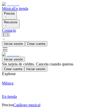
Música
En tienda
Precios
Recursos
Contacto
🇪🇸
Iniciar sesión
Crear cuenta
Iniciar sesión
Sin tarjeta de crédito. Cancela cuando quieras.
Crear cuenta
Iniciar sesión
Explorar
Música
En tienda
Precios
Catálogo musical