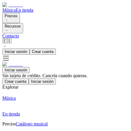
Música
En tienda
Precios
Recursos
Contacto
🇪🇸
Iniciar sesión
Crear cuenta
Iniciar sesión
Sin tarjeta de crédito. Cancela cuando quieras.
Crear cuenta
Iniciar sesión
Explorar
Música
En tienda
Precios
Catálogo musical