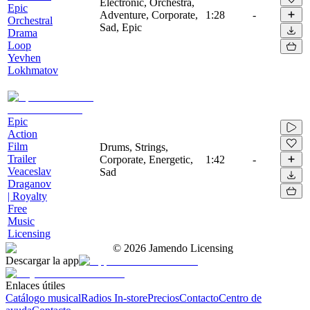
Electronic, Orchestra,
Epic
Adventure, Corporate,
1:28
-
Orchestral
Sad, Epic
Drama
Loop
Yevhen
Lokhmatov
Epic
Action
Film
Drums, Strings,
Trailer
Corporate, Energetic,
1:42
-
Veaceslav
Sad
Draganov
| Royalty
Free
Music
Licensing
©
2026
Jamendo Licensing
Descargar la app
Enlaces útiles
Catálogo musical
Radios In-store
Precios
Contacto
Centro de