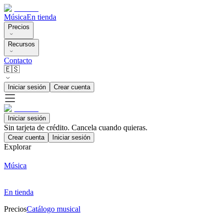
Música
En tienda
Precios
Recursos
Contacto
🇪🇸
Iniciar sesión
Crear cuenta
Iniciar sesión
Sin tarjeta de crédito. Cancela cuando quieras.
Crear cuenta
Iniciar sesión
Explorar
Música
En tienda
Precios
Catálogo musical