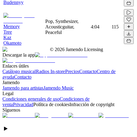
Budennyy
Pop, Synthesizer,
Memory
Acousticguitar,
4:04
115
Tree
Peaceful
Kaz
Okamoto
©
2026
Jamendo Licensing
Descargar la app
Enlaces útiles
Catálogo musical
Radios In-store
Precios
Contacto
Centro de
ayuda
Contacto
Jamendo
Jamendo para artistas
Jamendo Music
Legal
Condiciones generales de uso
Condiciones de
venta
Privacidad
Política de cookies
Infracción de copyright
Síguenos