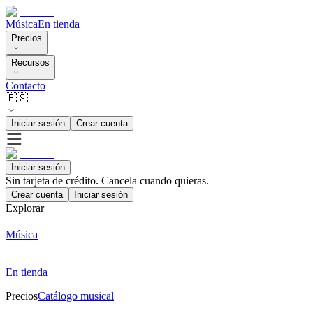
Música
En tienda
Precios
Recursos
Contacto
🇪🇸
Iniciar sesión
Crear cuenta
Iniciar sesión
Sin tarjeta de crédito. Cancela cuando quieras.
Crear cuenta
Iniciar sesión
Explorar
Música
En tienda
Precios
Catálogo musical