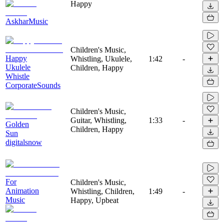
Happy
AskharMusic
Children's Music,
Happy
Whistling, Ukulele,
1:42
-
Ukulele
Children, Happy
Whistle
CorporateSounds
Children's Music,
Guitar, Whistling,
1:33
-
Golden
Children, Happy
Sun
digitalsnow
For
Children's Music,
Animation
Whistling, Children,
1:49
-
Music
Happy, Upbeat