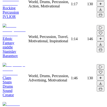
World, Drums, Percussion,
1:17
130
Action, Motivational
Rocking
Percussion
IVLIOR
World, Percussion, Travel,
Ethnic
1:14
146
Motivational, Inspirational
Fantasy
middle
Stanislav
Barantsov
World, Drums, Percussion,
Claps
1:46
130
Advertising, Motivational
Snaps
Drums
Sound
Creator