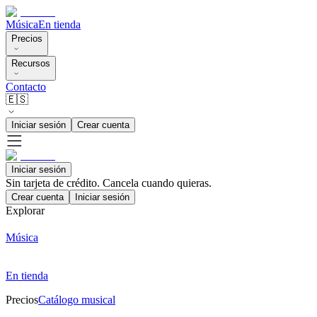
Música
En tienda
Precios
Recursos
Contacto
🇪🇸
Iniciar sesión
Crear cuenta
Iniciar sesión
Sin tarjeta de crédito. Cancela cuando quieras.
Crear cuenta
Iniciar sesión
Explorar
Música
En tienda
Precios
Catálogo musical