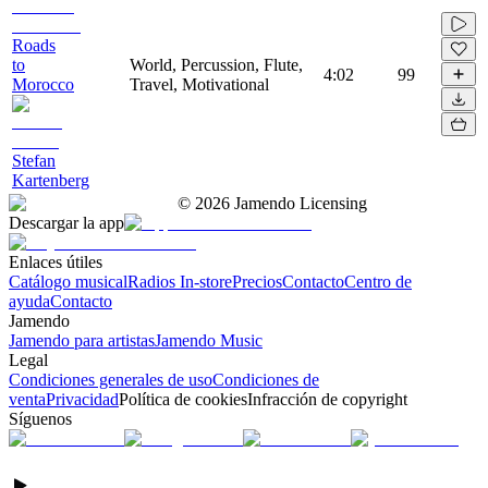
Roads
to
World, Percussion, Flute,
4:02
99
Morocco
Travel, Motivational
Stefan
Kartenberg
©
2026
Jamendo Licensing
Descargar la app
Enlaces útiles
Catálogo musical
Radios In-store
Precios
Contacto
Centro de
ayuda
Contacto
Jamendo
Jamendo para artistas
Jamendo Music
Legal
Condiciones generales de uso
Condiciones de
venta
Privacidad
Política de cookies
Infracción de copyright
Síguenos