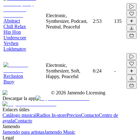
Electronic,
Abstract
Synthesizer, Podcast,
2:53
135
Chill Relax
Neutral, Peaceful
Hip Hop
Underscore
Yevhen
Lokhmatov
Electronic,
Synthesizer, Soft,
6:24
-
Reclusion
Happy, Peaceful
Buoy
©
2026
Jamendo Licensing
Descargar la app
Enlaces útiles
Catálogo musical
Radios In-store
Precios
Contacto
Centro de
ayuda
Contacto
Jamendo
Jamendo para artistas
Jamendo Music
Legal