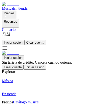
Música
En tienda
Precios
Recursos
Contacto
🇪🇸
Iniciar sesión
Crear cuenta
Iniciar sesión
Sin tarjeta de crédito. Cancela cuando quieras.
Crear cuenta
Iniciar sesión
Explorar
Música
En tienda
Precios
Catálogo musical