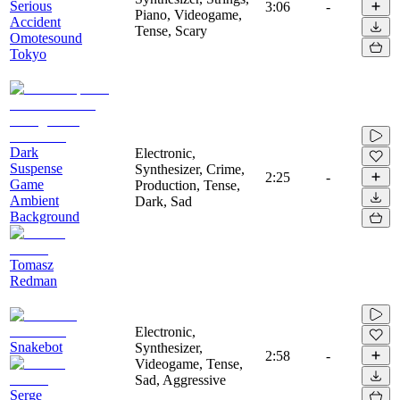
Serious
3:06
-
Piano, Videogame,
Accident
Tense, Scary
Omotesound
Tokyo
Dark
Electronic,
Suspense
Synthesizer, Crime,
2:25
-
Game
Production, Tense,
Ambient
Dark, Sad
Background
Tomasz
Redman
Electronic,
Snakebot
Synthesizer,
2:58
-
Videogame, Tense,
Sad, Aggressive
Serge