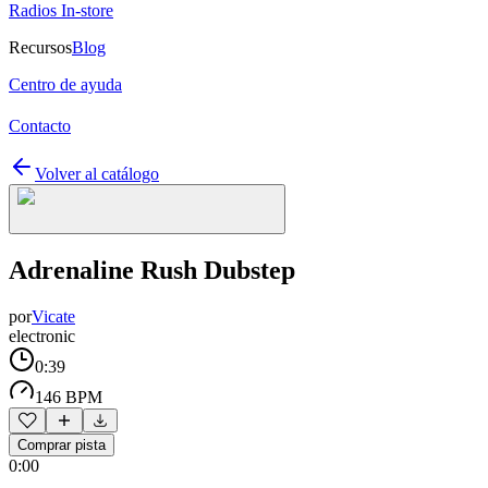
Radios In-store
Recursos
Blog
Centro de ayuda
Contacto
Volver al catálogo
Adrenaline Rush Dubstep
por
Vicate
electronic
0:39
146 BPM
Comprar pista
0:00