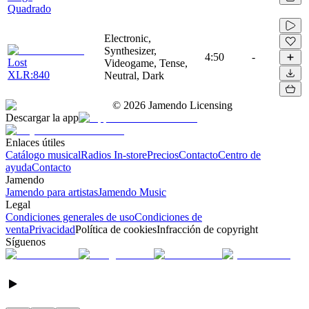
Quadrado
Electronic,
Synthesizer,
4:50
-
Lost
Videogame, Tense,
XLR:840
Neutral, Dark
©
2026
Jamendo Licensing
Descargar la app
Enlaces útiles
Catálogo musical
Radios In-store
Precios
Contacto
Centro de
ayuda
Contacto
Jamendo
Jamendo para artistas
Jamendo Music
Legal
Condiciones generales de uso
Condiciones de
venta
Privacidad
Política de cookies
Infracción de copyright
Síguenos