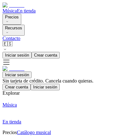
Música
En tienda
Precios
Recursos
Contacto
🇪🇸
Iniciar sesión
Crear cuenta
Iniciar sesión
Sin tarjeta de crédito. Cancela cuando quieras.
Crear cuenta
Iniciar sesión
Explorar
Música
En tienda
Precios
Catálogo musical