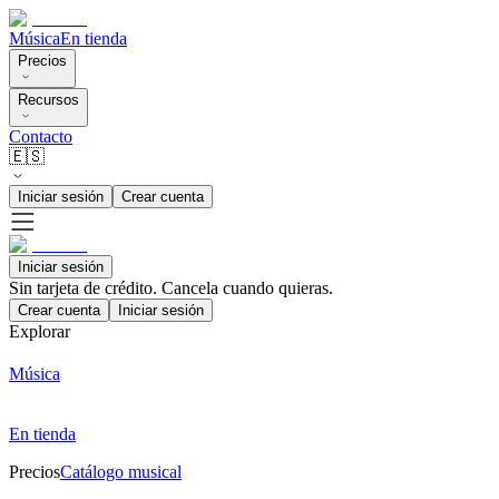
Música
En tienda
Precios
Recursos
Contacto
🇪🇸
Iniciar sesión
Crear cuenta
Iniciar sesión
Sin tarjeta de crédito. Cancela cuando quieras.
Crear cuenta
Iniciar sesión
Explorar
Música
En tienda
Precios
Catálogo musical