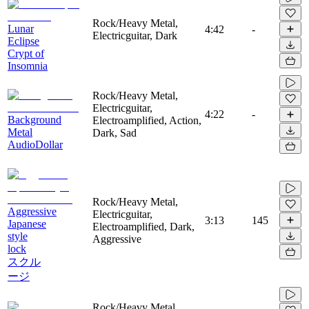
Rock/Heavy Metal,
Lunar
4:42
-
Electricguitar, Dark
Eclipse
Crypt of
Insomnia
Rock/Heavy Metal,
Electricguitar,
4:22
-
Background
Electroamplified, Action,
Metal
Dark, Sad
AudioDollar
Rock/Heavy Metal,
Aggressive
Electricguitar,
3:13
145
Japanese
Electroamplified, Dark,
style
Aggressive
lock
スクル
ージ
Rock/Heavy Metal,