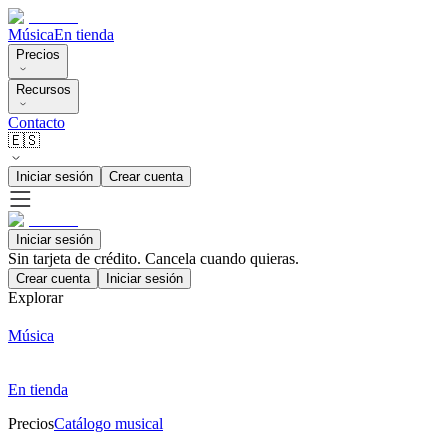
Música
En tienda
Precios
Recursos
Contacto
🇪🇸
Iniciar sesión
Crear cuenta
Iniciar sesión
Sin tarjeta de crédito. Cancela cuando quieras.
Crear cuenta
Iniciar sesión
Explorar
Música
En tienda
Precios
Catálogo musical