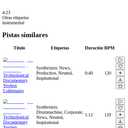
4:23
Otras etiquetas
instrumental
Pistas similares
Título
Etiquetas
Duración
BPM
Synthesizer, News,
Production, Neutral,
0:40
120
Technological
Inspirational
Documentary
Yevhen
Lokhmatov
Synthesizer,
Drummachine, Corporate,
1:12
120
Technological
News, Neutral,
Documentary
Inspirational
Yevhen