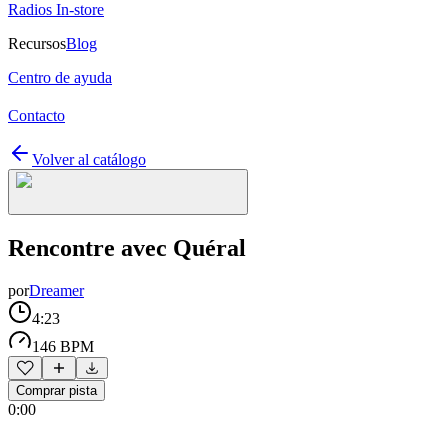
Radios In-store
Recursos
Blog
Centro de ayuda
Contacto
Volver al catálogo
Rencontre avec Quéral
por
Dreamer
4:23
146 BPM
Comprar pista
0:00