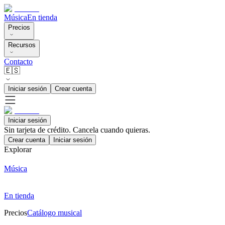
Música
En tienda
Precios
Recursos
Contacto
🇪🇸
Iniciar sesión
Crear cuenta
Iniciar sesión
Sin tarjeta de crédito. Cancela cuando quieras.
Crear cuenta
Iniciar sesión
Explorar
Música
En tienda
Precios
Catálogo musical