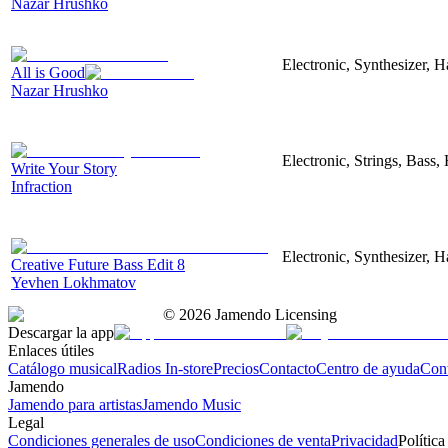
Nazar Hrushko
Electronic, Synthesizer, 
All is Good
Nazar Hrushko
Electronic, Strings, Bass
Write Your Story
Infraction
Electronic, Synthesizer, 
Creative Future Bass Edit 8
Yevhen Lokhmatov
©
2026
Jamendo Licensing
Descargar la app
Enlaces útiles
Catálogo musical
Radios In-store
Precios
Contacto
Centro de ayuda
Con
Jamendo
Jamendo para artistas
Jamendo Music
Legal
Condiciones generales de uso
Condiciones de venta
Privacidad
Política