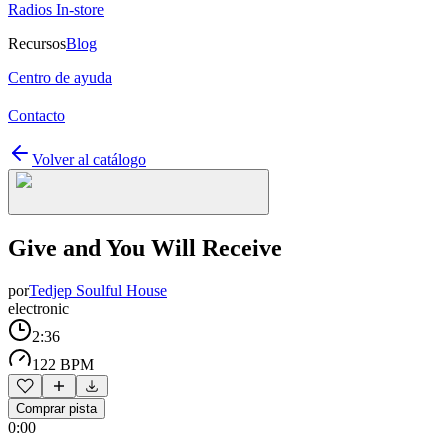
Radios In-store
Recursos
Blog
Centro de ayuda
Contacto
Volver al catálogo
Give and You Will Receive
por
Tedjep Soulful House
electronic
2:36
122 BPM
Comprar pista
0:00