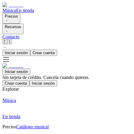
Música
En tienda
Precios
Recursos
Contacto
🇪🇸
Iniciar sesión
Crear cuenta
Iniciar sesión
Sin tarjeta de crédito. Cancela cuando quieras.
Crear cuenta
Iniciar sesión
Explorar
Música
En tienda
Precios
Catálogo musical