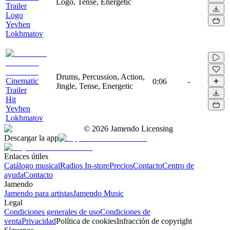
Logo, Tense, Energetic
Trailer
Logo
Yevhen
Lokhmatov
Drums, Percussion, Action,
Cinematic
0:06
-
Jingle, Tense, Energetic
Trailer
Hit
Yevhen
Lokhmatov
©
2026
Jamendo Licensing
Descargar la app
Enlaces útiles
Catálogo musical
Radios In-store
Precios
Contacto
Centro de
ayuda
Contacto
Jamendo
Jamendo para artistas
Jamendo Music
Legal
Condiciones generales de uso
Condiciones de
venta
Privacidad
Política de cookies
Infracción de copyright