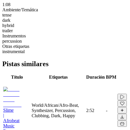
1:08
Ambiente/Temática
tense
dark
hybrid
trailer
Instrumentos
percussion
Otras etiquetas
instrumental
Pistas similares
Título
Etiquetas
Duración
BPM
World/African/Afro-Beat,
Slime
Synthesizer, Percussion,
2:52
-
|
Clubbing, Dark, Happy
Afrobeat
Music