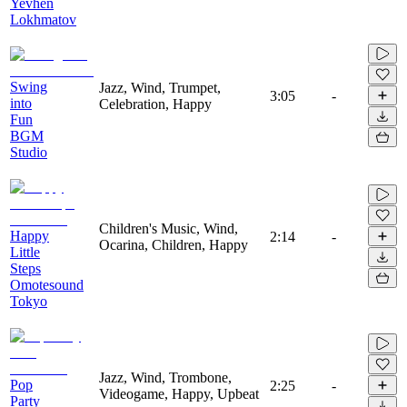
Yevhen
Lokhmatov
Swing
Jazz, Wind, Trumpet,
3:05
-
into
Celebration, Happy
Fun
BGM
Studio
Children's Music, Wind,
Happy
2:14
-
Ocarina, Children, Happy
Little
Steps
Omotesound
Tokyo
Jazz, Wind, Trombone,
Pop
2:25
-
Videogame, Happy, Upbeat
Party