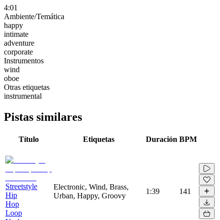
4:01
Ambiente/Temática
happy
intimate
adventure
corporate
Instrumentos
wind
oboe
Otras etiquetas
instrumental
Pistas similares
Título
Etiquetas
Duración
BPM
Streetstyle
Electronic, Wind, Brass,
1:39
141
Hip
Urban, Happy, Groovy
Hop
Loop