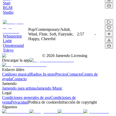
Start
BGM
Studio
Pop/Contemporary/Adult,
Wind, Flute, Soft, Fairytale,
2:57
-
Whispering
Happy, Cheerful
Light
Omotesound
Tokyo
©
2026
Jamendo Licensing
Descargar la app
Enlaces útiles
Catálogo musical
Radios In-store
Precios
Contacto
Centro de
ayuda
Contacto
Jamendo
Jamendo para artistas
Jamendo Music
Legal
Condiciones generales de uso
Condiciones de
venta
Privacidad
Política de cookies
Infracción de copyright
Síguenos