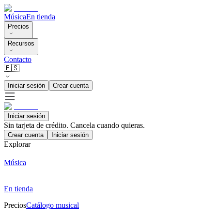
Música
En tienda
Precios
Recursos
Contacto
🇪🇸
Iniciar sesión
Crear cuenta
Iniciar sesión
Sin tarjeta de crédito. Cancela cuando quieras.
Crear cuenta
Iniciar sesión
Explorar
Música
En tienda
Precios
Catálogo musical