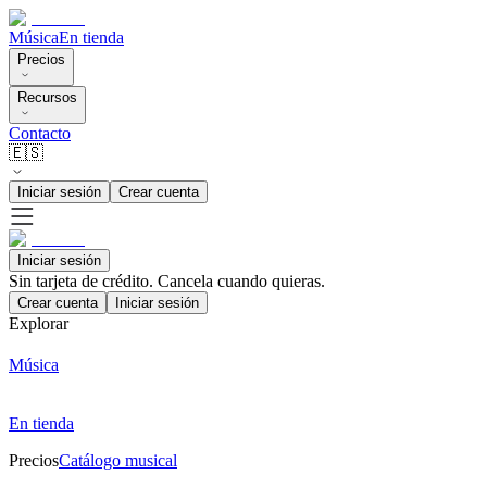
Música
En tienda
Precios
Recursos
Contacto
🇪🇸
Iniciar sesión
Crear cuenta
Iniciar sesión
Sin tarjeta de crédito. Cancela cuando quieras.
Crear cuenta
Iniciar sesión
Explorar
Música
En tienda
Precios
Catálogo musical