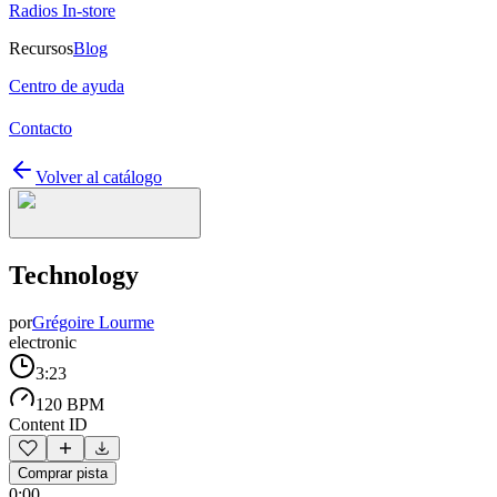
Radios In-store
Recursos
Blog
Centro de ayuda
Contacto
Volver al catálogo
Technology
por
Grégoire Lourme
electronic
3:23
120 BPM
Content ID
Comprar pista
0:00