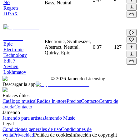
No
Bass, Neutral
Regrets
DJ35X
Electronic, Synthesizer,
Epic
Abstract, Neutral,
0:37
127
Electronic
Quirky, Epic
Technology
Edit 7
Yevhen
Lokhmatov
©
2026
Jamendo Licensing
Descargar la app
Enlaces útiles
Catálogo musical
Radios In-store
Precios
Contacto
Centro de
ayuda
Contacto
Jamendo
Jamendo para artistas
Jamendo Music
Legal
Condiciones generales de uso
Condiciones de
venta
Privacidad
Política de cookies
Infracción de copyright