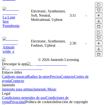
Electronic, Synthesizer,
Soft, Neutral,
3:11
-
La Lune
Motivational, Upbeat
Igor
Pumphonia
Electronic, Synthesizer,
2:30
-
Fashion, Upbeat
Attitude
while_e
©
2026
Jamendo Licensing
Descargar la app
Enlaces útiles
Catálogo musical
Radios In-store
Precios
Contacto
Centro de
ayuda
Contacto
Jamendo
Jamendo para artistas
Jamendo Music
Legal
Condiciones generales de uso
Condiciones de
venta
Privacidad
Política de cookies
Infracción de copyright