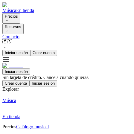
Música
En tienda
Precios
Recursos
Contacto
🇪🇸
Iniciar sesión
Crear cuenta
Iniciar sesión
Sin tarjeta de crédito. Cancela cuando quieras.
Crear cuenta
Iniciar sesión
Explorar
Música
En tienda
Precios
Catálogo musical