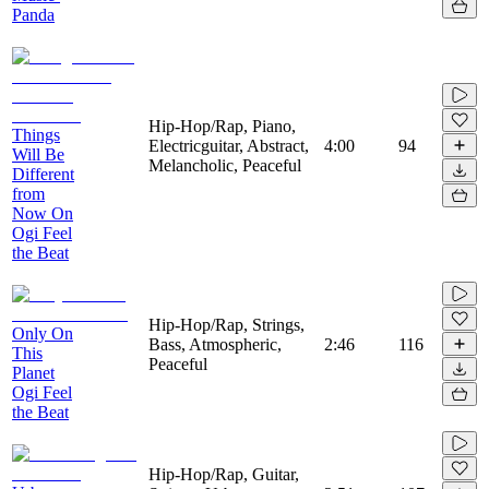
Panda
Hip-Hop/Rap, Piano,
Things
Electricguitar, Abstract,
4:00
94
Will Be
Melancholic, Peaceful
Different
from
Now On
Ogi Feel
the Beat
Hip-Hop/Rap, Strings,
Only On
Bass, Atmospheric,
2:46
116
This
Peaceful
Planet
Ogi Feel
the Beat
Hip-Hop/Rap, Guitar,