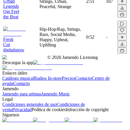
Urban
Strings, Urban,
2:51
107
Legends
Peaceful, Strange
Ogi Feel
the Beat
Hip-Hop/Rap, Strings,
Bass, Social Media,
0:52
-
Fresh
Happy, Upbeat,
Cut
Uplifting
digitalsnow
©
2026
Jamendo Licensing
Descargar la app
Enlaces útiles
Catálogo musical
Radios In-store
Precios
Contacto
Centro de
ayuda
Contacto
Jamendo
Jamendo para artistas
Jamendo Music
Legal
Condiciones generales de uso
Condiciones de
venta
Privacidad
Política de cookies
Infracción de copyright
Síguenos