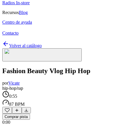
Radios In-store
Recursos
Blog
Centro de ayuda
Contacto
Volver al catálogo
Fashion Beauty Vlog Hip Hop
por
Vicate
hip-hop/rap
0:55
87 BPM
Comprar pista
0:00