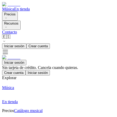
Música
En tienda
Precios
Recursos
Contacto
🇪🇸
Iniciar sesión
Crear cuenta
Iniciar sesión
Sin tarjeta de crédito. Cancela cuando quieras.
Crear cuenta
Iniciar sesión
Explorar
Música
En tienda
Precios
Catálogo musical