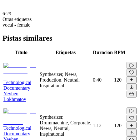
6:29
Otras etiquetas
vocal - female
Pistas similares
Título
Etiquetas
Duración
BPM
Synthesizer, News,
Production, Neutral,
0:40
120
Technological
Inspirational
Documentary
Yevhen
Lokhmatov
Synthesizer,
Drummachine, Corporate,
1:12
120
Technological
News, Neutral,
Documentary
Inspirational
Yevhen