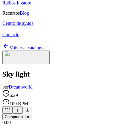
Radios In-store
Recursos
Blog
Centro de ayuda
Contacto
Volver al catálogo
Sky light
por
Dreamworld
6:29
100 BPM
Comprar pista
0:00