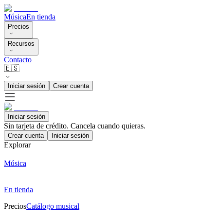
Música
En tienda
Precios
Recursos
Contacto
🇪🇸
Iniciar sesión
Crear cuenta
Iniciar sesión
Sin tarjeta de crédito. Cancela cuando quieras.
Crear cuenta
Iniciar sesión
Explorar
Música
En tienda
Precios
Catálogo musical