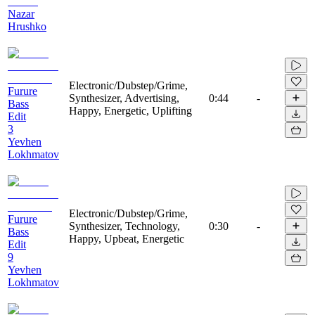
Nazar
Hrushko
Electronic/Dubstep/Grime,
Furure
Synthesizer, Advertising,
0:44
-
Bass
Happy, Energetic, Uplifting
Edit
3
Yevhen
Lokhmatov
Electronic/Dubstep/Grime,
Furure
Synthesizer, Technology,
0:30
-
Bass
Happy, Upbeat, Energetic
Edit
9
Yevhen
Lokhmatov