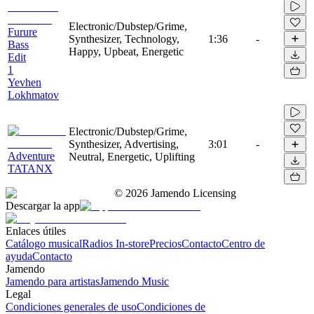
Electronic/Dubstep/Grime,
Furure
Synthesizer, Technology,
1:36
-
Bass
Happy, Upbeat, Energetic
Edit
1
Yevhen
Lokhmatov
Electronic/Dubstep/Grime,
Synthesizer, Advertising,
3:01
-
Adventure
Neutral, Energetic, Uplifting
TATANX
©
2026
Jamendo Licensing
Descargar la app
Enlaces útiles
Catálogo musical
Radios In-store
Precios
Contacto
Centro de
ayuda
Contacto
Jamendo
Jamendo para artistas
Jamendo Music
Legal
Condiciones generales de uso
Condiciones de