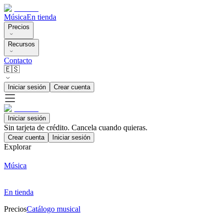
Música
En tienda
Precios
Recursos
Contacto
🇪🇸
Iniciar sesión
Crear cuenta
Iniciar sesión
Sin tarjeta de crédito. Cancela cuando quieras.
Crear cuenta
Iniciar sesión
Explorar
Música
En tienda
Precios
Catálogo musical