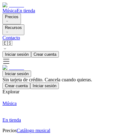
Música
En tienda
Precios
Recursos
Contacto
🇪🇸
Iniciar sesión
Crear cuenta
Iniciar sesión
Sin tarjeta de crédito. Cancela cuando quieras.
Crear cuenta
Iniciar sesión
Explorar
Música
En tienda
Precios
Catálogo musical