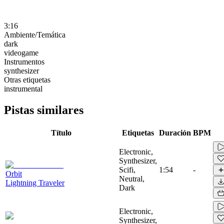
3:16
Ambiente/Temática
dark
videogame
Instrumentos
synthesizer
Otras etiquetas
instrumental
Pistas similares
Título
Etiquetas
Duración
BPM
Electronic,
Synthesizer,
Scifi,
1:54
-
Orbit
Neutral,
Lightning Traveler
Dark
Electronic,
Synthesizer,