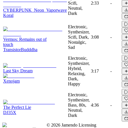
Scifi,
2:33
-
Neutral,
CYBERPUNK_Neon_Vaporwave
Dark
Koral
Electronic,
Synthesizer,
Scifi, Dark,
3:08
-
Vermos: Remains out of
Nostalgic,
touch
Sad
TransistorBudddha
Electronic,
Synthesizer,
Hybrid,
Last Sky Dream
3:17
-
Relaxing,
Dark,
Xenojam
Happy
Electronic,
Synthesizer,
Bass, 80s,
4:36
-
The Perfect Lie
Neutral,
DJ35X
Dark
©
2026
Jamendo Licensing