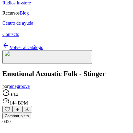
Radios In-store
Recursos
Blog
Centro de ayuda
Contacto
Volver al catálogo
Emotional Acoustic Folk - Stinger
por
pinegroove
0:14
144 BPM
Comprar pista
0:00