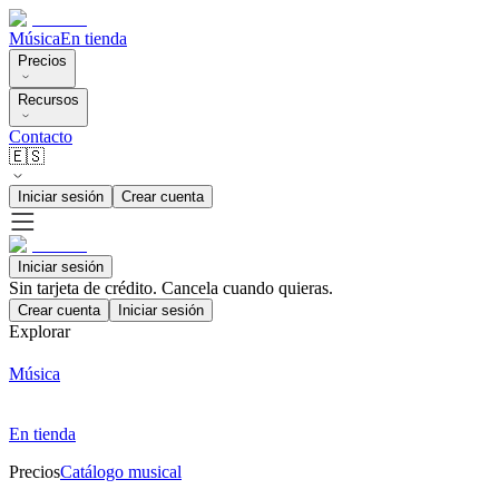
Música
En tienda
Precios
Recursos
Contacto
🇪🇸
Iniciar sesión
Crear cuenta
Iniciar sesión
Sin tarjeta de crédito. Cancela cuando quieras.
Crear cuenta
Iniciar sesión
Explorar
Música
En tienda
Precios
Catálogo musical