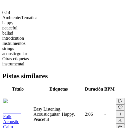
0:14
Ambiente/Temática
happy
peaceful
ballad
introdcution
Instrumentos
strings
acousticguitar
Otras etiquetas
instrumental
Pistas similares
Título
Etiquetas
Duración
BPM
Easy Listening,
Acousticguitar, Happy,
2:06
-
Folk
Peaceful
Acoustic
Calm