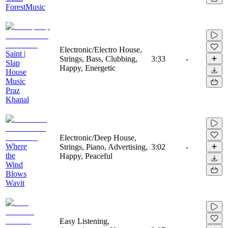
ForestMusic
Electronic/Electro House,
Saint |
Strings, Bass, Clubbing,
3:33
-
Slap
Happy, Energetic
House
Music
Praz
Khanal
Electronic/Deep House,
Where
Strings, Piano, Advertising,
3:02
-
the
Happy, Peaceful
Wind
Blows
Wavit
Easy Listening,