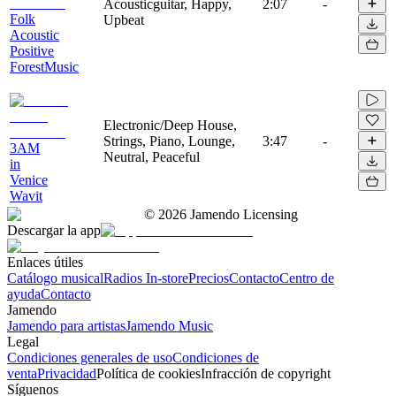
Acousticguitar, Happy,
2:07
-
Folk
Upbeat
Acoustic
Positive
ForestMusic
Electronic/Deep House,
Strings, Piano, Lounge,
3:47
-
3AM
Neutral, Peaceful
in
Venice
Wavit
©
2026
Jamendo Licensing
Descargar la app
Enlaces útiles
Catálogo musical
Radios In-store
Precios
Contacto
Centro de
ayuda
Contacto
Jamendo
Jamendo para artistas
Jamendo Music
Legal
Condiciones generales de uso
Condiciones de
venta
Privacidad
Política de cookies
Infracción de copyright
Síguenos