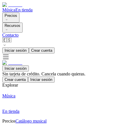
Música
En tienda
Precios
Recursos
Contacto
🇪🇸
Iniciar sesión
Crear cuenta
Iniciar sesión
Sin tarjeta de crédito. Cancela cuando quieras.
Crear cuenta
Iniciar sesión
Explorar
Música
En tienda
Precios
Catálogo musical