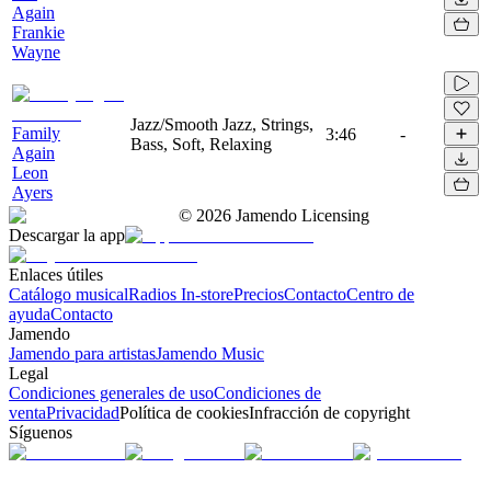
Again
Frankie
Wayne
Jazz/Smooth Jazz, Strings,
Family
3:46
-
Bass, Soft, Relaxing
Again
Leon
Ayers
©
2026
Jamendo Licensing
Descargar la app
Enlaces útiles
Catálogo musical
Radios In-store
Precios
Contacto
Centro de
ayuda
Contacto
Jamendo
Jamendo para artistas
Jamendo Music
Legal
Condiciones generales de uso
Condiciones de
venta
Privacidad
Política de cookies
Infracción de copyright
Síguenos