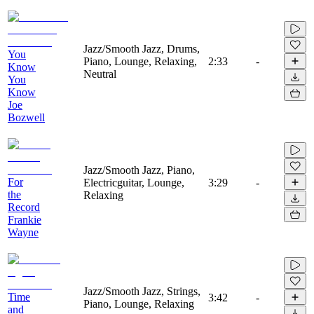
Jazz/Smooth Jazz, Drums,
You
Piano, Lounge, Relaxing,
2:33
-
Know
Neutral
You
Know
Joe
Bozwell
Jazz/Smooth Jazz, Piano,
For
Electricguitar, Lounge,
3:29
-
the
Relaxing
Record
Frankie
Wayne
Jazz/Smooth Jazz, Strings,
Time
3:42
-
Piano, Lounge, Relaxing
and