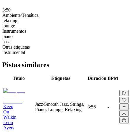
3:50
Ambiente/Temática
relaxing
lounge
Instrumentos
piano
bass
Otras etiquetas
instrumental
Pistas similares
Título
Etiquetas
Duración
BPM
Jazz/Smooth Jazz, Strings,
Keep
3:56
-
Piano, Lounge, Relaxing
On
Walkin
Leon
Ayers