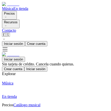
Música
En tienda
Precios
Recursos
Contacto
🇪🇸
Iniciar sesión
Crear cuenta
Iniciar sesión
Sin tarjeta de crédito. Cancela cuando quieras.
Crear cuenta
Iniciar sesión
Explorar
Música
En tienda
Precios
Catálogo musical