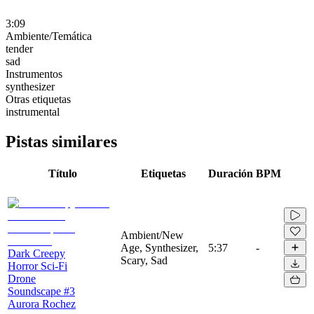
3:09
Ambiente/Temática
tender
sad
Instrumentos
synthesizer
Otras etiquetas
instrumental
Pistas similares
Título
Etiquetas
Duración
BPM
Ambient/New
Age, Synthesizer,
5:37
-
Dark Creepy
Scary, Sad
Horror Sci-Fi
Drone
Soundscape #3
Aurora Rochez