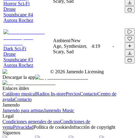
Scary, Sad
Horror Sci-Fi
Drone
Soundscape #4
Aurora Rochez
Ambient/New
Age, Synthesizer,
4:19
-
Dark Sci-Fi
Scary, Sad
Drone
Soundscape #3
Aurora Rochez
©
2026
Jamendo Licensing
Descargar la app
Enlaces útiles
Catálogo musical
Radios In-store
Precios
Contacto
Centro de
ayuda
Contacto
Jamendo
Jamendo para artistas
Jamendo Music
Legal
Condiciones generales de uso
Condiciones de
venta
Privacidad
Política de cookies
Infracción de copyright
Síguenos