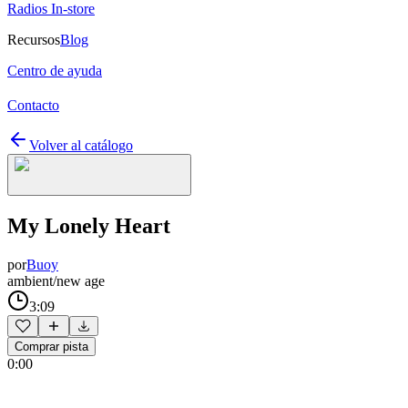
Radios In-store
Recursos
Blog
Centro de ayuda
Contacto
Volver al catálogo
My Lonely Heart
por
Buoy
ambient/new age
3:09
Comprar pista
0:00