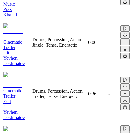
Music
Praz
Khanal
Drums, Percussion, Action,
Cinematic
0:06
-
Jingle, Tense, Energetic
Trailer
Hit
Yevhen
Lokhmatov
Cinematic
Drums, Percussion, Action,
0:36
-
Trailer
Trailer, Tense, Energetic
Edit
2
Yevhen
Lokhmatov