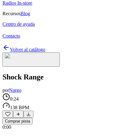
Radios In-store
Recursos
Blog
Centro de ayuda
Contacto
Volver al catálogo
Shock Range
por
Nargo
0:24
138 BPM
Comprar pista
0:00