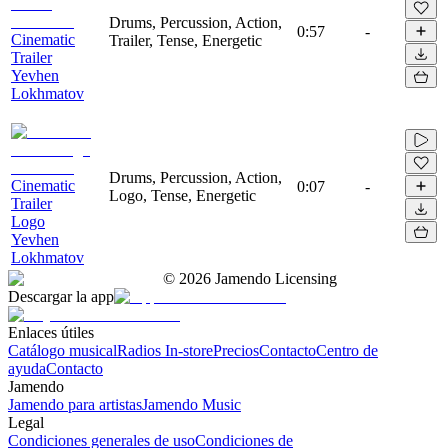
Drums, Percussion, Action,
0:57
-
Cinematic
Trailer, Tense, Energetic
Trailer
Yevhen
Lokhmatov
Drums, Percussion, Action,
Cinematic
0:07
-
Logo, Tense, Energetic
Trailer
Logo
Yevhen
Lokhmatov
©
2026
Jamendo Licensing
Descargar la app
Enlaces útiles
Catálogo musical
Radios In-store
Precios
Contacto
Centro de
ayuda
Contacto
Jamendo
Jamendo para artistas
Jamendo Music
Legal
Condiciones generales de uso
Condiciones de