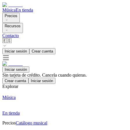
Música
En tienda
Precios
Recursos
Contacto
🇪🇸
Iniciar sesión
Crear cuenta
Iniciar sesión
Sin tarjeta de crédito. Cancela cuando quieras.
Crear cuenta
Iniciar sesión
Explorar
Música
En tienda
Precios
Catálogo musical