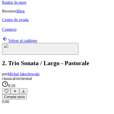
Radios In-store
Recursos
Blog
Centro de ayuda
Contacto
Volver al catálogo
2. Trio Sonata / Largo - Pastorale
por
Michał Jałochowski
classical/orchestral
8:20
Comprar pista
0:00