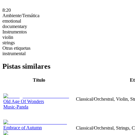
8:20
Ambiente/Temática
emotional
documentary
Instrumentos
violin
strings
Otras etiquetas
instrumental
Pistas similares
Título
Et
Classical/Orchestral, Violin, S
Old Age Of Wonders
Music-Panda
Embrace of Autumn
Classical/Orchestral, Strings, 