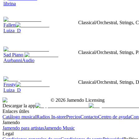
librina
Classical/Orchestral, Strings,
Fallen
Luiza_D
Classical/Orchestral, Strings, 
Sad Piano
AurbanniAudio
Classical/Orchestral, Strings,
Frosty
Luiza_D
©
2026
Jamendo Licensing
Descargar la app
Enlaces útiles
Catálogo musical
Radios In-store
Precios
Contacto
Centro de ayuda
Con
Jamendo
Jamendo para artistas
Jamendo Music
Legal