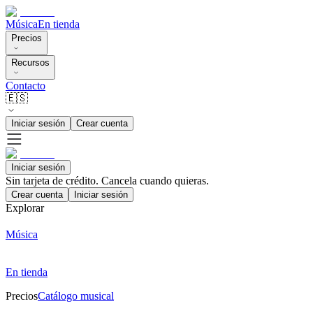
Música
En tienda
Precios
Recursos
Contacto
🇪🇸
Iniciar sesión
Crear cuenta
Iniciar sesión
Sin tarjeta de crédito. Cancela cuando quieras.
Crear cuenta
Iniciar sesión
Explorar
Música
En tienda
Precios
Catálogo musical