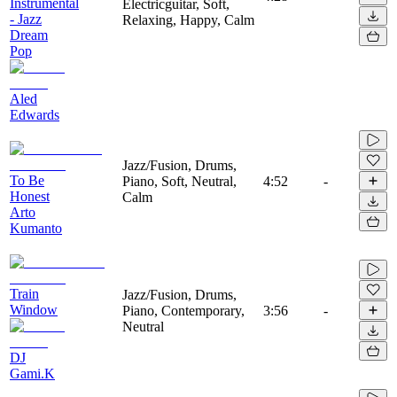
Instrumental
Electricguitar, Soft,
- Jazz
Relaxing, Happy, Calm
Dream
Pop
Aled
Edwards
Jazz/Fusion, Drums,
To Be
Piano, Soft, Neutral,
4:52
-
Honest
Calm
Arto
Kumanto
Train
Jazz/Fusion, Drums,
Window
Piano, Contemporary,
3:56
-
Neutral
DJ
Gami.K