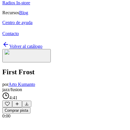
Radios In-store
Recursos
Blog
Centro de ayuda
Contacto
Volver al catálogo
First Frost
por
Arto Kumanto
jazz/fusion
4:41
Comprar pista
0:00