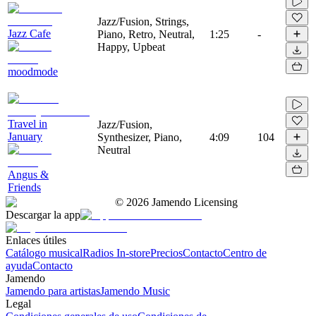
Jazz/Fusion, Strings,
Jazz Cafe
Piano, Retro, Neutral,
1:25
-
Happy, Upbeat
moodmode
Travel in
Jazz/Fusion,
January
Synthesizer, Piano,
4:09
104
Neutral
Angus &
Friends
©
2026
Jamendo Licensing
Descargar la app
Enlaces útiles
Catálogo musical
Radios In-store
Precios
Contacto
Centro de
ayuda
Contacto
Jamendo
Jamendo para artistas
Jamendo Music
Legal