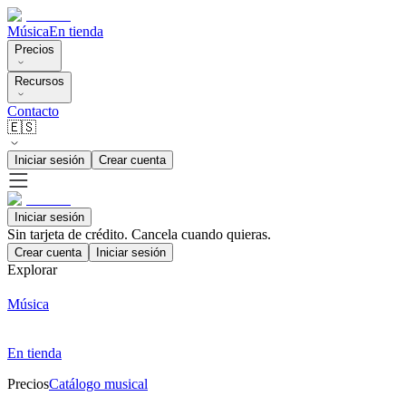
Música
En tienda
Precios
Recursos
Contacto
🇪🇸
Iniciar sesión
Crear cuenta
Iniciar sesión
Sin tarjeta de crédito. Cancela cuando quieras.
Crear cuenta
Iniciar sesión
Explorar
Música
En tienda
Precios
Catálogo musical