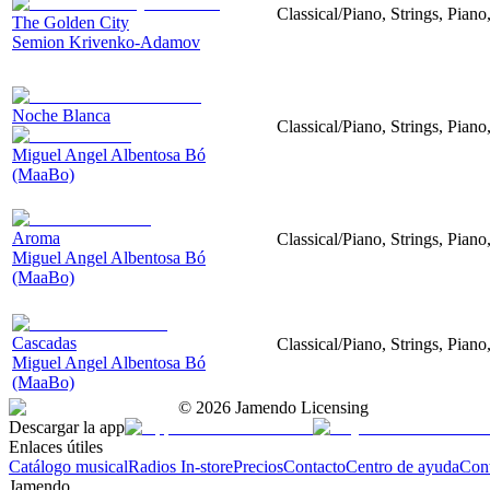
Classical/Piano, Strings, Piano
The Golden City
Semion Krivenko-Adamov
Noche Blanca
Classical/Piano, Strings, Pian
Miguel Angel Albentosa Bó
(MaaBo)
Aroma
Classical/Piano, Strings, Pian
Miguel Angel Albentosa Bó
(MaaBo)
Cascadas
Classical/Piano, Strings, Piano
Miguel Angel Albentosa Bó
(MaaBo)
©
2026
Jamendo Licensing
Descargar la app
Enlaces útiles
Catálogo musical
Radios In-store
Precios
Contacto
Centro de ayuda
Con
Jamendo