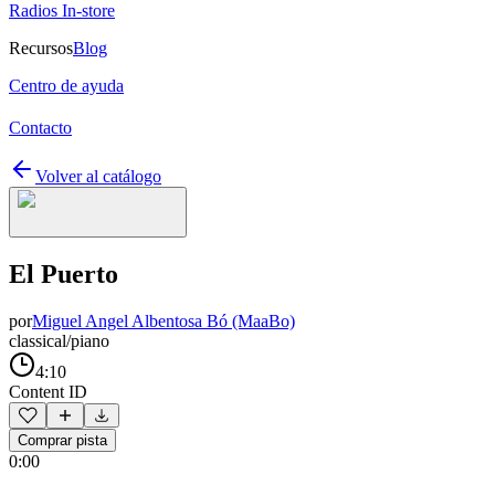
Radios In-store
Recursos
Blog
Centro de ayuda
Contacto
Volver al catálogo
El Puerto
por
Miguel Angel Albentosa Bó (MaaBo)
classical/piano
4:10
Content ID
Comprar pista
0:00