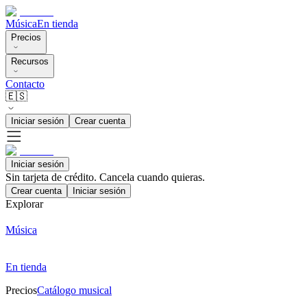
Música
En tienda
Precios
Recursos
Contacto
🇪🇸
Iniciar sesión
Crear cuenta
Iniciar sesión
Sin tarjeta de crédito. Cancela cuando quieras.
Crear cuenta
Iniciar sesión
Explorar
Música
En tienda
Precios
Catálogo musical