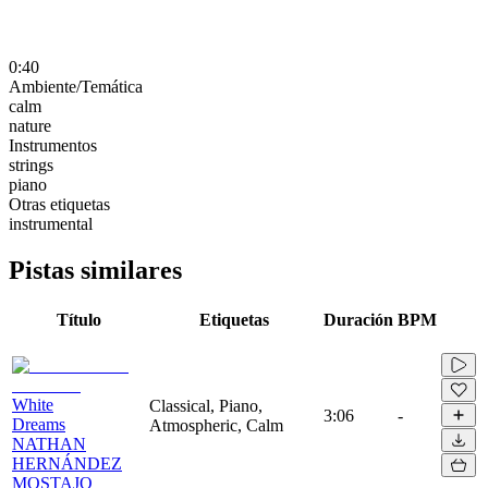
0:40
Ambiente/Temática
calm
nature
Instrumentos
strings
piano
Otras etiquetas
instrumental
Pistas similares
Título
Etiquetas
Duración
BPM
White
Classical, Piano,
3:06
-
Dreams
Atmospheric, Calm
NATHAN
HERNÁNDEZ
MOSTAJO