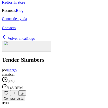
Radios In-store
Recursos
Blog
Centro de ayuda
Contacto
Volver al catálogo
Tender Slumbers
por
Nargo
classical
0:40
146 BPM
Comprar pista
0:00