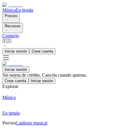
Música
En tienda
Precios
Recursos
Contacto
🇪🇸
Iniciar sesión
Crear cuenta
Iniciar sesión
Sin tarjeta de crédito. Cancela cuando quieras.
Crear cuenta
Iniciar sesión
Explorar
Música
En tienda
Precios
Catálogo musical