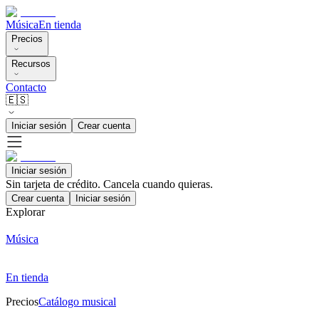
Música
En tienda
Precios
Recursos
Contacto
🇪🇸
Iniciar sesión
Crear cuenta
Iniciar sesión
Sin tarjeta de crédito. Cancela cuando quieras.
Crear cuenta
Iniciar sesión
Explorar
Música
En tienda
Precios
Catálogo musical