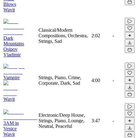
Blows
Wavit
Classical/Modern
Compositions, Orchestra,
2:02
-
Dark
Strings, Sad
Mountains
Osipov
Vladimir
Vampire
Strings, Piano, Crime,
4:00
-
Corporate, Dark, Sad
Wavit
Electronic/Deep House,
Strings, Piano, Lounge,
3:47
-
3AM in
Neutral, Peaceful
Venice
Wavit