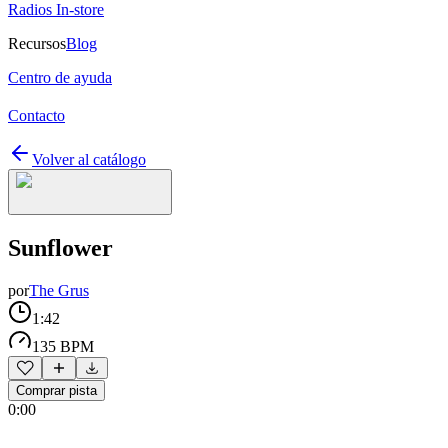
Radios In-store
Recursos
Blog
Centro de ayuda
Contacto
Volver al catálogo
Sunflower
por
The Grus
1:42
135 BPM
Comprar pista
0:00