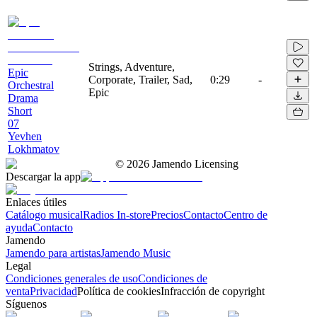
Strings, Adventure,
Epic
Corporate, Trailer, Sad,
0:29
-
Orchestral
Epic
Drama
Short
07
Yevhen
Lokhmatov
©
2026
Jamendo Licensing
Descargar la app
Enlaces útiles
Catálogo musical
Radios In-store
Precios
Contacto
Centro de
ayuda
Contacto
Jamendo
Jamendo para artistas
Jamendo Music
Legal
Condiciones generales de uso
Condiciones de
venta
Privacidad
Política de cookies
Infracción de copyright
Síguenos