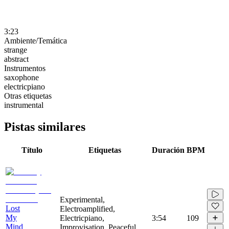
3:23
Ambiente/Temática
strange
abstract
Instrumentos
saxophone
electricpiano
Otras etiquetas
instrumental
Pistas similares
Título
Etiquetas
Duración
BPM
Experimental,
Lost
Electroamplified,
My
Electricpiano,
3:54
109
Mind
Improvisation, Peaceful,