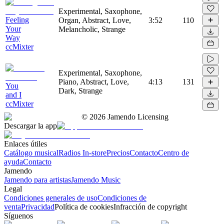
Experimental, Saxophone,
Feeling
Organ, Abstract, Love,
3:52
110
Your
Melancholic, Strange
Way
ccMixter
Experimental, Saxophone,
Piano, Abstract, Love,
4:13
131
You
Dark, Strange
and I
ccMixter
©
2026
Jamendo Licensing
Descargar la app
Enlaces útiles
Catálogo musical
Radios In-store
Precios
Contacto
Centro de
ayuda
Contacto
Jamendo
Jamendo para artistas
Jamendo Music
Legal
Condiciones generales de uso
Condiciones de
venta
Privacidad
Política de cookies
Infracción de copyright
Síguenos