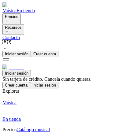
Música
En tienda
Precios
Recursos
Contacto
🇪🇸
Iniciar sesión
Crear cuenta
Iniciar sesión
Sin tarjeta de crédito. Cancela cuando quieras.
Crear cuenta
Iniciar sesión
Explorar
Música
En tienda
Precios
Catálogo musical