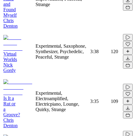
and
Strange
Found
Myself
Chris
Denton
Experimental, Saxophone,
Synthesizer, Psychedelic,
3:38
120
Virtual
Peaceful, Strange
Worlds
Nick
Gordy
Experimental,
Is It a
Electroamplified,
3:35
109
Rut or
Electricpiano, Lounge,
a
Quirky, Strange
Groove?
Chris
Denton