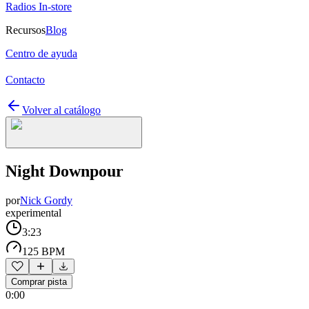
Radios In-store
Recursos
Blog
Centro de ayuda
Contacto
Volver al catálogo
Night Downpour
por
Nick Gordy
experimental
3:23
125 BPM
Comprar pista
0:00