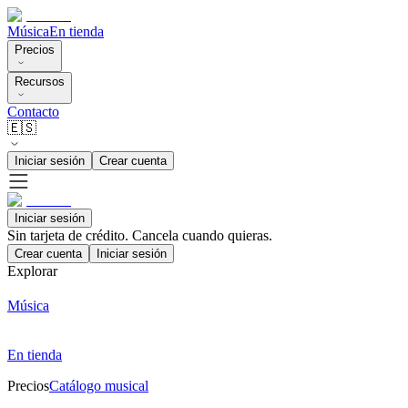
Música
En tienda
Precios
Recursos
Contacto
🇪🇸
Iniciar sesión
Crear cuenta
Iniciar sesión
Sin tarjeta de crédito. Cancela cuando quieras.
Crear cuenta
Iniciar sesión
Explorar
Música
En tienda
Precios
Catálogo musical