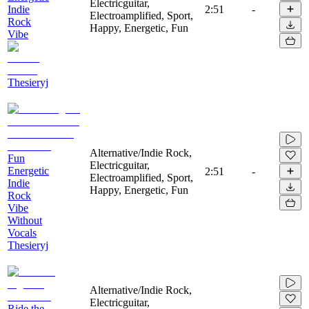
Electricguitar,
Indie
2:51
-
Electroamplified, Sport,
Rock
Happy, Energetic, Fun
Vibe
Thesieryj
Alternative/Indie Rock,
Fun
Electricguitar,
Energetic
2:51
-
Electroamplified, Sport,
Indie
Happy, Energetic, Fun
Rock
Vibe
Without
Vocals
Thesieryj
Alternative/Indie Rock,
Electricguitar,
Ride the