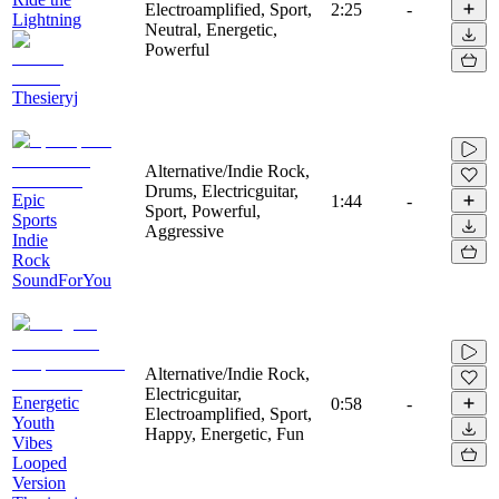
Electroamplified, Sport,
2:25
-
Lightning
Neutral, Energetic,
Powerful
Thesieryj
Alternative/Indie Rock,
Drums, Electricguitar,
Epic
1:44
-
Sport, Powerful,
Sports
Aggressive
Indie
Rock
SoundForYou
Alternative/Indie Rock,
Electricguitar,
Energetic
0:58
-
Electroamplified, Sport,
Youth
Happy, Energetic, Fun
Vibes
Looped
Version