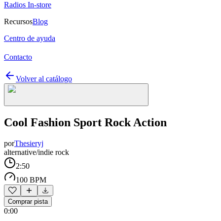
Radios In-store
Recursos
Blog
Centro de ayuda
Contacto
Volver al catálogo
Cool Fashion Sport Rock Action
por
Thesieryj
alternative/indie rock
2:50
100 BPM
Comprar pista
0:00