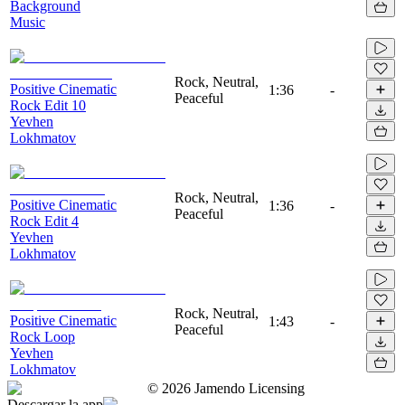
Background
Music
Rock, Neutral,
Positive Cinematic
1:36
-
Peaceful
Rock Edit 10
Yevhen
Lokhmatov
Rock, Neutral,
Positive Cinematic
1:36
-
Peaceful
Rock Edit 4
Yevhen
Lokhmatov
Rock, Neutral,
Positive Cinematic
1:43
-
Peaceful
Rock Loop
Yevhen
Lokhmatov
©
2026
Jamendo Licensing
Descargar la app