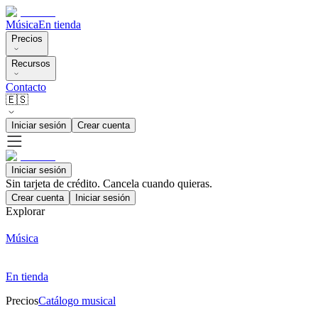
Música
En tienda
Precios
Recursos
Contacto
🇪🇸
Iniciar sesión
Crear cuenta
Iniciar sesión
Sin tarjeta de crédito. Cancela cuando quieras.
Crear cuenta
Iniciar sesión
Explorar
Música
En tienda
Precios
Catálogo musical