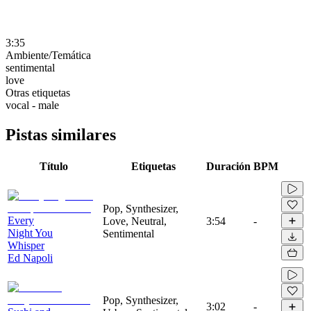
3:35
Ambiente/Temática
sentimental
love
Otras etiquetas
vocal - male
Pistas similares
Título
Etiquetas
Duración
BPM
Pop, Synthesizer,
Every
Love, Neutral,
3:54
-
Night You
Sentimental
Whisper
Ed Napoli
Pop, Synthesizer,
3:02
-