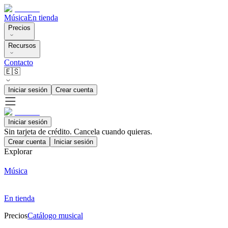
Música
En tienda
Precios
Recursos
Contacto
🇪🇸
Iniciar sesión
Crear cuenta
Iniciar sesión
Sin tarjeta de crédito. Cancela cuando quieras.
Crear cuenta
Iniciar sesión
Explorar
Música
En tienda
Precios
Catálogo musical