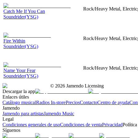
Rock/Heavy Metal, Electricg
Catch Me If You Can
Soundrider(YSG)
Rock/Heavy Metal, Electricg
Fire Within
Soundrider(YSG)
Rock/Heavy Metal, Electricg
Name Your Fear
Soundrider(YSG)
©
2026
Jamendo Licensing
Descargar la app
Enlaces útiles
Catálogo musical
Radios In-store
Precios
Contacto
Centro de ayuda
Con
Jamendo
Jamendo para artistas
Jamendo Music
Legal
Condiciones generales de uso
Condiciones de venta
Privacidad
Política
Síguenos