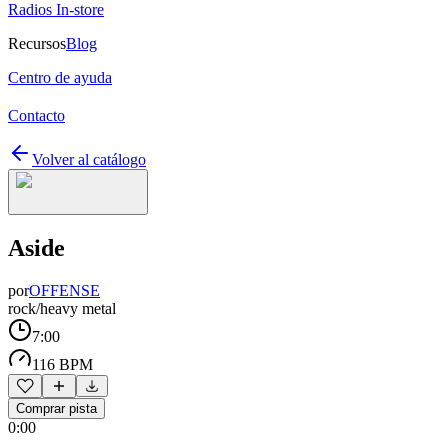
Radios In-store
Recursos
Blog
Centro de ayuda
Contacto
Volver al catálogo
Aside
por
OFFENSE
rock/heavy metal
7:00
116 BPM
Comprar pista
0:00