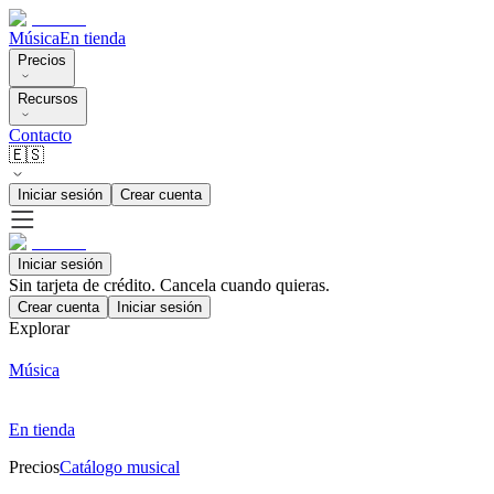
Música
En tienda
Precios
Recursos
Contacto
🇪🇸
Iniciar sesión
Crear cuenta
Iniciar sesión
Sin tarjeta de crédito. Cancela cuando quieras.
Crear cuenta
Iniciar sesión
Explorar
Música
En tienda
Precios
Catálogo musical