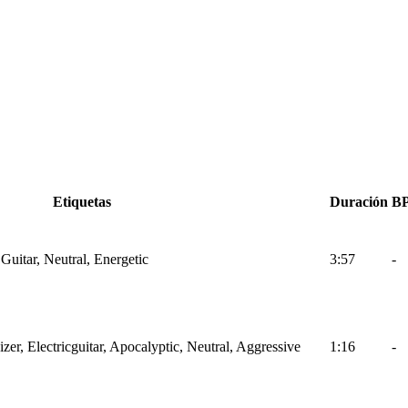
Etiquetas
Duración
B
uitar, Neutral, Energetic
3:57
-
er, Electricguitar, Apocalyptic, Neutral, Aggressive
1:16
-