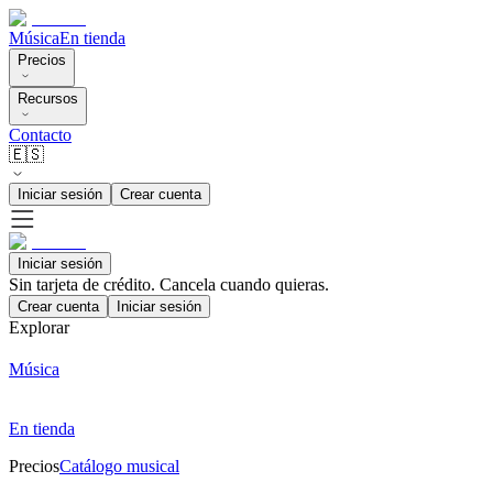
Música
En tienda
Precios
Recursos
Contacto
🇪🇸
Iniciar sesión
Crear cuenta
Iniciar sesión
Sin tarjeta de crédito. Cancela cuando quieras.
Crear cuenta
Iniciar sesión
Explorar
Música
En tienda
Precios
Catálogo musical