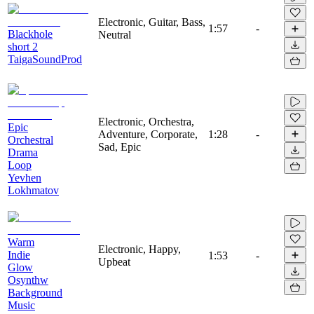
Electronic, Guitar, Bass,
1:57
-
Blackhole
Neutral
short 2
TaigaSoundProd
Electronic, Orchestra,
Epic
Adventure, Corporate,
1:28
-
Orchestral
Sad, Epic
Drama
Loop
Yevhen
Lokhmatov
Warm
Electronic, Happy,
Indie
1:53
-
Upbeat
Glow
Osynthw
Background
Music