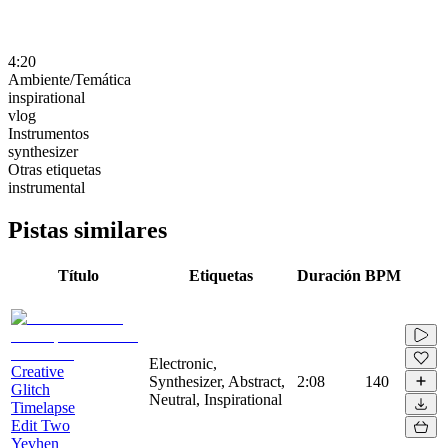
4:20
Ambiente/Temática
inspirational
vlog
Instrumentos
synthesizer
Otras etiquetas
instrumental
Pistas similares
Título
Etiquetas
Duración
BPM
Electronic,
Creative
Synthesizer, Abstract,
2:08
140
Glitch
Neutral, Inspirational
Timelapse
Edit Two
Yevhen