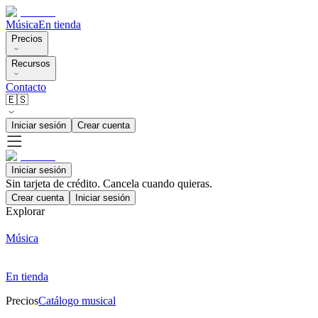
Música
En tienda
Precios
Recursos
Contacto
🇪🇸
Iniciar sesión
Crear cuenta
Iniciar sesión
Sin tarjeta de crédito. Cancela cuando quieras.
Crear cuenta
Iniciar sesión
Explorar
Música
En tienda
Precios
Catálogo musical