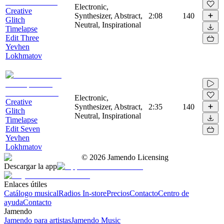
Electronic,
Creative
Synthesizer, Abstract,
2:08
140
Glitch
Neutral, Inspirational
Timelapse
Edit Three
Yevhen
Lokhmatov
Electronic,
Creative
Synthesizer, Abstract,
2:35
140
Glitch
Neutral, Inspirational
Timelapse
Edit Seven
Yevhen
Lokhmatov
©
2026
Jamendo Licensing
Descargar la app
Enlaces útiles
Catálogo musical
Radios In-store
Precios
Contacto
Centro de
ayuda
Contacto
Jamendo
Jamendo para artistas
Jamendo Music