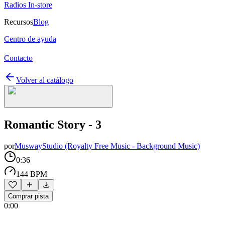
Radios In-store
Recursos
Blog
Centro de ayuda
Contacto
Volver al catálogo
Romantic Story - 3
por
MuswayStudio (Royalty Free Music - Background Music)
0:36
144 BPM
Comprar pista
0:00