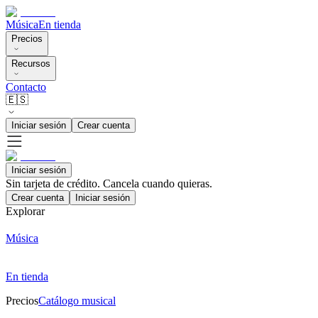
Música
En tienda
Precios
Recursos
Contacto
🇪🇸
Iniciar sesión
Crear cuenta
Iniciar sesión
Sin tarjeta de crédito. Cancela cuando quieras.
Crear cuenta
Iniciar sesión
Explorar
Música
En tienda
Precios
Catálogo musical