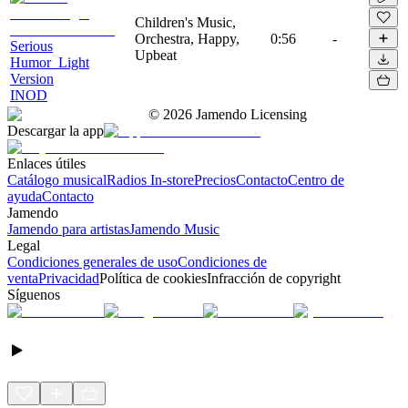
Children's Music,
Orchestra, Happy,
0:56
-
Serious
Upbeat
Humor_Light
Version
INOD
©
2026
Jamendo Licensing
Descargar la app
Enlaces útiles
Catálogo musical
Radios In-store
Precios
Contacto
Centro de
ayuda
Contacto
Jamendo
Jamendo para artistas
Jamendo Music
Legal
Condiciones generales de uso
Condiciones de
venta
Privacidad
Política de cookies
Infracción de copyright
Síguenos