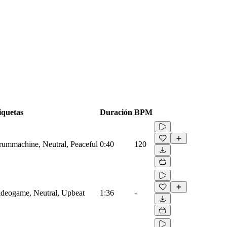
iquetas
Duración
BPM
Drummachine, Neutral, Peaceful
0:40
120
Videogame, Neutral, Upbeat
1:36
-