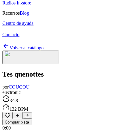
Radios In-store
Recursos
Blog
Centro de ayuda
Contacto
Volver al catálogo
Tes quenottes
por
COUCOU
electronic
3:28
132 BPM
Comprar pista
0:00