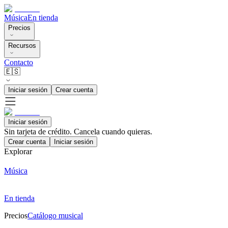
Música
En tienda
Precios
Recursos
Contacto
🇪🇸
Iniciar sesión
Crear cuenta
Iniciar sesión
Sin tarjeta de crédito. Cancela cuando quieras.
Crear cuenta
Iniciar sesión
Explorar
Música
En tienda
Precios
Catálogo musical