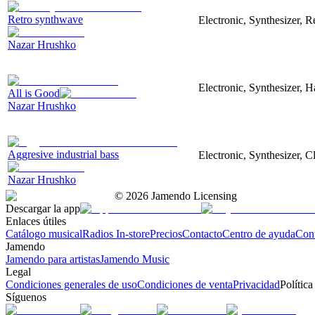
Retro synthwave
Electronic, Synthesizer, R
Nazar Hrushko
Electronic, Synthesizer, 
All is Good
Nazar Hrushko
Aggresive industrial bass
Electronic, Synthesizer, 
Nazar Hrushko
©
2026
Jamendo Licensing
Descargar la app
Enlaces útiles
Catálogo musical
Radios In-store
Precios
Contacto
Centro de ayuda
Con
Jamendo
Jamendo para artistas
Jamendo Music
Legal
Condiciones generales de uso
Condiciones de venta
Privacidad
Política
Síguenos