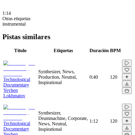
1:14
Otras etiquetas
instrumental
Pistas similares
Título
Etiquetas
Duración
BPM
Synthesizer, News,
Production, Neutral,
0:40
120
Technological
Inspirational
Documentary
Yevhen
Lokhmatov
Synthesizer,
Drummachine, Corporate,
1:12
120
Technological
News, Neutral,
Documentary
Inspirational
Yevhen