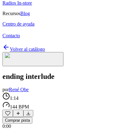
Radios In-store
Recursos
Blog
Centro de ayuda
Contacto
Volver al catálogo
ending interlude
por
René Obe
1:14
144 BPM
Comprar pista
0:00