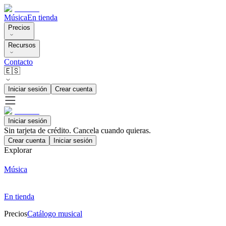
Música
En tienda
Precios
Recursos
Contacto
🇪🇸
Iniciar sesión
Crear cuenta
Iniciar sesión
Sin tarjeta de crédito. Cancela cuando quieras.
Crear cuenta
Iniciar sesión
Explorar
Música
En tienda
Precios
Catálogo musical