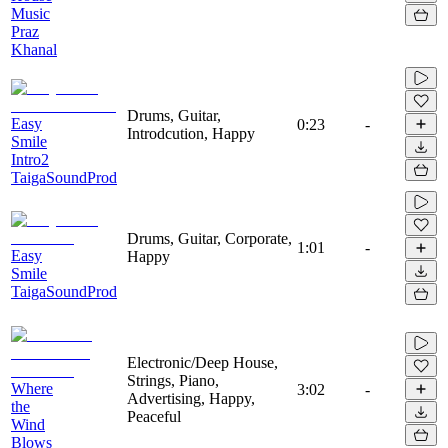
Music
Praz
Khanal
Drums, Guitar,
Easy
0:23
-
Introdcution, Happy
Smile
Intro2
TaigaSoundProd
Drums, Guitar, Corporate,
1:01
-
Easy
Happy
Smile
TaigaSoundProd
Electronic/Deep House,
Strings, Piano,
Where
3:02
-
Advertising, Happy,
the
Peaceful
Wind
Blows