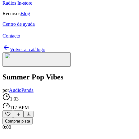
Radios In-store
Recursos
Blog
Centro de ayuda
Contacto
Volver al catálogo
Summer Pop Vibes
por
AudioPanda
1:03
117 BPM
Comprar pista
0:00