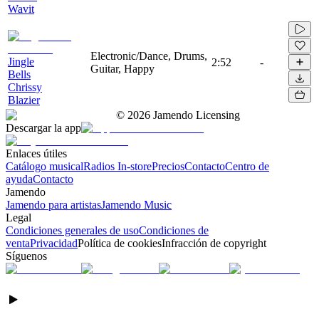
Wavit
Electronic/Dance, Drums,
Jingle
2:52
-
Guitar, Happy
Bells
Chrissy
Blazier
©
2026
Jamendo Licensing
Descargar la app
Enlaces útiles
Catálogo musical
Radios In-store
Precios
Contacto
Centro de
ayuda
Contacto
Jamendo
Jamendo para artistas
Jamendo Music
Legal
Condiciones generales de uso
Condiciones de
venta
Privacidad
Política de cookies
Infracción de copyright
Síguenos