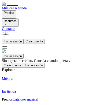
Música
En tienda
Precios
Recursos
Contacto
🇪🇸
Iniciar sesión
Crear cuenta
Iniciar sesión
Sin tarjeta de crédito. Cancela cuando quieras.
Crear cuenta
Iniciar sesión
Explorar
Música
En tienda
Precios
Catálogo musical