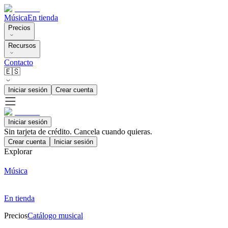
Música
En tienda
Precios
Recursos
Contacto
🇪🇸
Iniciar sesión
Crear cuenta
Iniciar sesión
Sin tarjeta de crédito. Cancela cuando quieras.
Crear cuenta
Iniciar sesión
Explorar
Música
En tienda
Precios
Catálogo musical