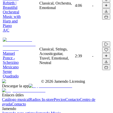
Rebirth |
Classical, Orchestra,
4:06
-
Beautiful
Emotional
Orchestral
Music with
Harp and
Piano
A|C
Classical, Strings,
Manuel
Acousticguitar,
2:39
-
Ponce -
Travel, Emotional,
Scherzino
Neutral
Mexicano
Serge
Quadrado
©
2026
Jamendo Licensing
Descargar la app
Enlaces útiles
Catálogo musical
Radios In-store
Precios
Contacto
Centro de
ayuda
Contacto
Jamendo