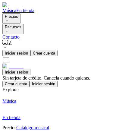
Música
En tienda
Precios
Recursos
Contacto
🇪🇸
Iniciar sesión
Crear cuenta
Iniciar sesión
Sin tarjeta de crédito. Cancela cuando quieras.
Crear cuenta
Iniciar sesión
Explorar
Música
En tienda
Precios
Catálogo musical