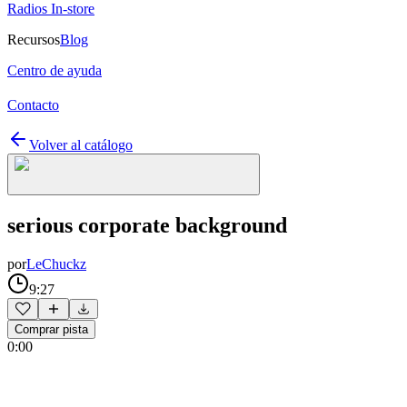
Radios In-store
Recursos
Blog
Centro de ayuda
Contacto
Volver al catálogo
serious corporate background
por
LeChuckz
9:27
Comprar pista
0:00