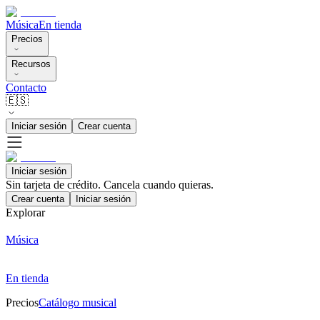
Música
En tienda
Precios
Recursos
Contacto
🇪🇸
Iniciar sesión
Crear cuenta
Iniciar sesión
Sin tarjeta de crédito. Cancela cuando quieras.
Crear cuenta
Iniciar sesión
Explorar
Música
En tienda
Precios
Catálogo musical