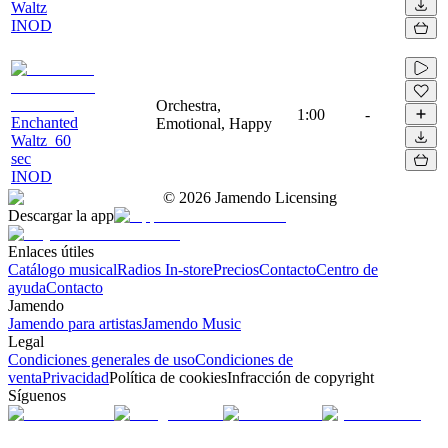
Waltz
INOD
Orchestra,
1:00
-
Enchanted
Emotional, Happy
Waltz_60
sec
INOD
©
2026
Jamendo Licensing
Descargar la app
Enlaces útiles
Catálogo musical
Radios In-store
Precios
Contacto
Centro de
ayuda
Contacto
Jamendo
Jamendo para artistas
Jamendo Music
Legal
Condiciones generales de uso
Condiciones de
venta
Privacidad
Política de cookies
Infracción de copyright
Síguenos