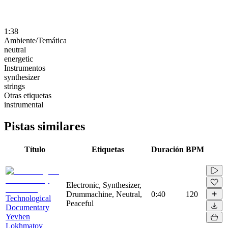
1:38
Ambiente/Temática
neutral
energetic
Instrumentos
synthesizer
strings
Otras etiquetas
instrumental
Pistas similares
Título
Etiquetas
Duración
BPM
Electronic, Synthesizer,
Drummachine, Neutral,
0:40
120
Technological
Peaceful
Documentary
Yevhen
Lokhmatov