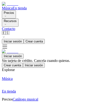
Música
En tienda
Precios
Recursos
Contacto
🇪🇸
Iniciar sesión
Crear cuenta
Iniciar sesión
Sin tarjeta de crédito. Cancela cuando quieras.
Crear cuenta
Iniciar sesión
Explorar
Música
En tienda
Precios
Catálogo musical