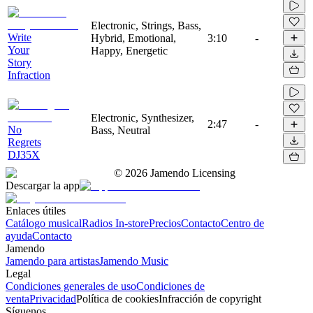
Electronic, Strings, Bass,
Write
Hybrid, Emotional,
3:10
-
Your
Happy, Energetic
Story
Infraction
Electronic, Synthesizer,
2:47
-
No
Bass, Neutral
Regrets
DJ35X
©
2026
Jamendo Licensing
Descargar la app
Enlaces útiles
Catálogo musical
Radios In-store
Precios
Contacto
Centro de
ayuda
Contacto
Jamendo
Jamendo para artistas
Jamendo Music
Legal
Condiciones generales de uso
Condiciones de
venta
Privacidad
Política de cookies
Infracción de copyright
Síguenos