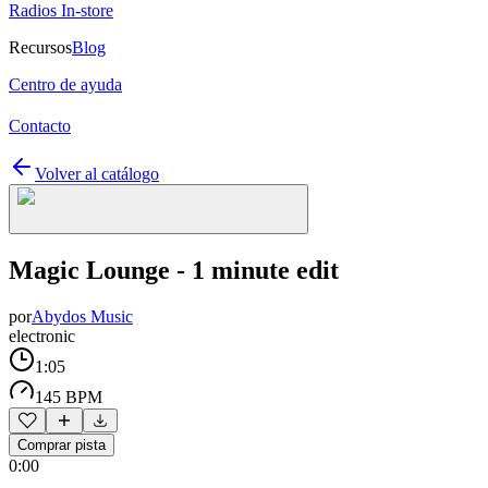
Radios In-store
Recursos
Blog
Centro de ayuda
Contacto
Volver al catálogo
Magic Lounge - 1 minute edit
por
Abydos Music
electronic
1:05
145 BPM
Comprar pista
0:00