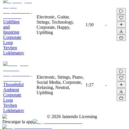
Electronic, Guitar,
Uplifting
Strings, Technology,
1:50
-
and
Corporate, Happy,
Inspiring
Uplifting
Corporate
Loop
Yevhen
Lokhmatov
Electronic, Strings, Piano,
Social Media, Corporate,
Thoughtful
1:27
-
Relaxing, Neutral,
Ambient
Uplifting
Corporate
Loop
Yevhen
Lokhmatov
©
2026
Jamendo Licensing
Descargar la app