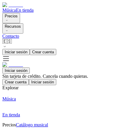
Música
En tienda
Precios
Recursos
Contacto
🇪🇸
Iniciar sesión
Crear cuenta
Iniciar sesión
Sin tarjeta de crédito. Cancela cuando quieras.
Crear cuenta
Iniciar sesión
Explorar
Música
En tienda
Precios
Catálogo musical